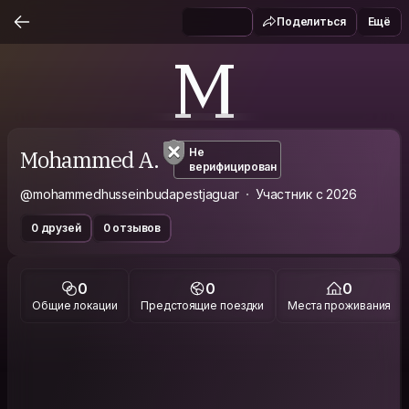
Поделиться
Ещё
M
Mohammed A.
Не
верифицирован
@mohammedhusseinbudapestjaguar
Участник с 2026
0 друзей
0 отзывов
0
0
0
Общие локации
Предстоящие поездки
Места проживания