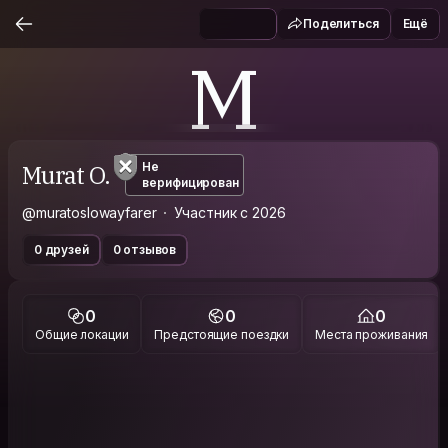
Поделиться
Ещё
M
Murat O.
Не
верифицирован
@muratoslowayfarer
Участник с 2026
0 друзей
0 отзывов
0
0
0
Общие локации
Предстоящие поездки
Места проживания