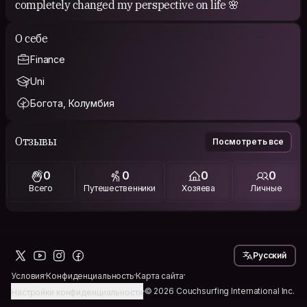
completely changed my perspective on life 🌸
О себе
Finance
Uni
Богота, Колумбия
Отзывы
Посмотреть все
0
0
0
0
Всего
Путешественники
Хозяева
Личные
Русский
Условия
Конфиденциальность
Карта сайта
© 2026 Couchsurfing International Inc.
Настройки конфиденциальности