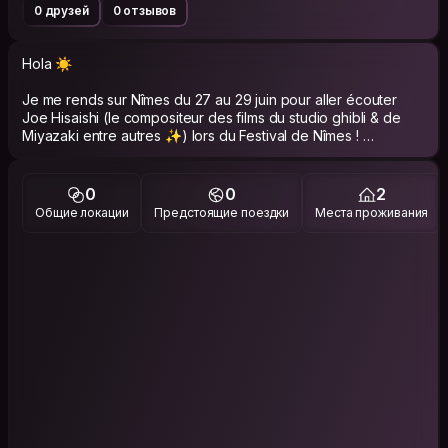
0 друзей
0 отзывов
Hola ☀️
Je me rends sur Nîmes du 27 au 29 juin pour aller écouter
Joe Hisaishi (le compositeur des films du studio ghibli & de
Miyazaki entre autres ✨) lors du Festival de Nîmes !
Comme je souhaite aussi profiter de ces 3 jours pour
rencontrer du monde, découvrir la ville, sortir un peu le soir, je
me suis dit que ce serait sympa de passer par couchsurfing :)
0
0
2
Общие локации
Предстоящие поездки
Места проживания