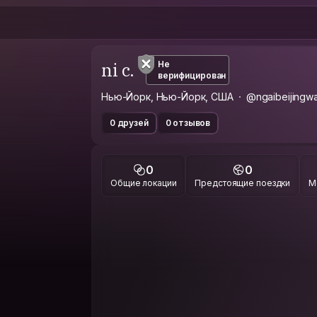
ni c.
Не
верифицирован
Нью-Йорк, Нью-Йорк, США
@ngaibeijingwa
0 друзей
0 отзывов
0
0
Общие локации
Предстоящие поездки
М