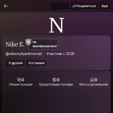
Поделиться
Ещё
N
Nike E.
Не
верифицирован
@nikereykjaviknomad
Участник с 2026
0 друзей
0 отзывов
0
0
0
Общие локации
Предстоящие поездки
Места проживания