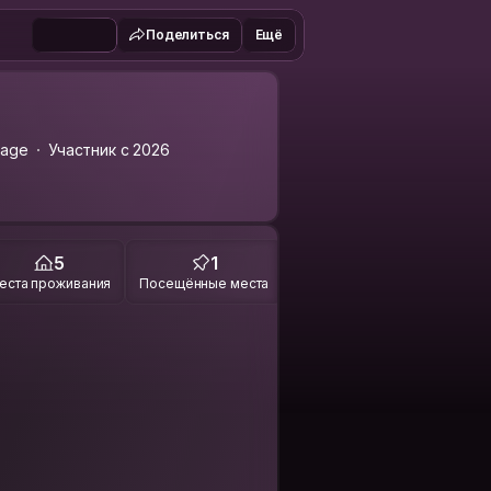
Поделиться
Ещё
sage
Участник с 2026
5
1
еста проживания
Посещённые места