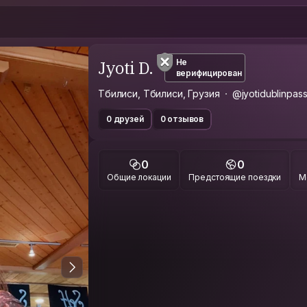
Jyoti D.
Не
верифицирован
Тбилиси, Тбилиси, Грузия
@jyotidublinpas
0 друзей
0 отзывов
0
0
Общие локации
Предстоящие поездки
М