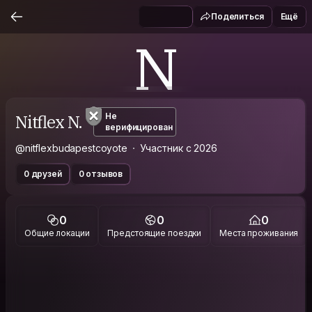
Поделиться
Ещё
N
Nitflex N.
Не
верифицирован
@nitflexbudapestcoyote
Участник с 2026
0 друзей
0 отзывов
0
0
0
Общие локации
Предстоящие поездки
Места проживания