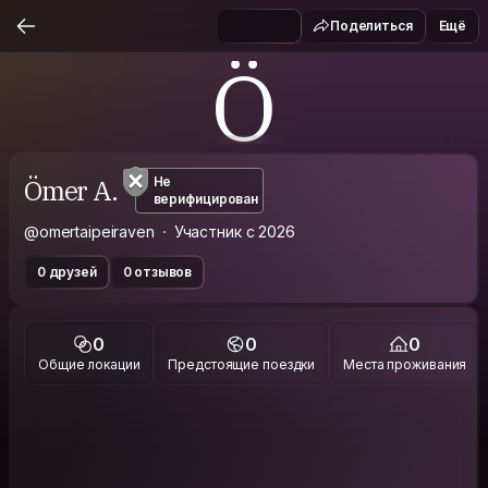
Поделиться
Ещё
Ö
Ömer A.
Не
верифицирован
@omertaipeiraven
Участник с 2026
0 друзей
0 отзывов
0
0
0
Общие локации
Предстоящие поездки
Места проживания