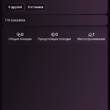
0 друзей
0 отзывов
I'm oussama
0
0
1
Общие локации
Предстоящие поездки
Места проживания