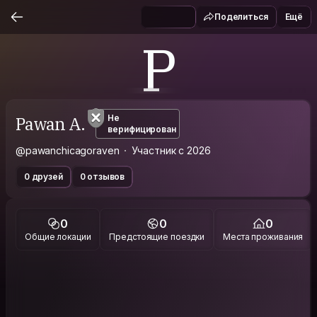
Поделиться
Ещё
P
Pawan A.
Не
верифицирован
@pawanchicagoraven
Участник с 2026
0 друзей
0 отзывов
0
0
0
Общие локации
Предстоящие поездки
Места проживания