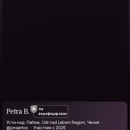
Petra B.
Не
верифицирован
Усти-над-Лабем, Ústí nad Labem Region, Чехия
@peaantos
Участник с 2026