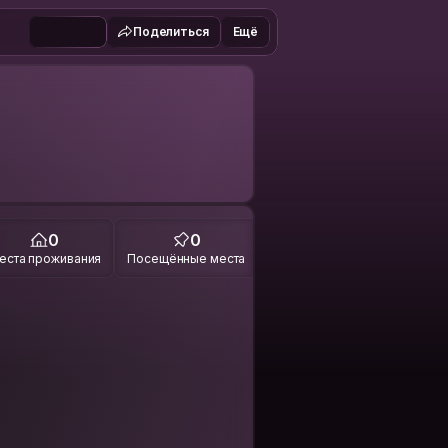
Поделиться
Ещё
0
0
еста проживания
Посещённые места