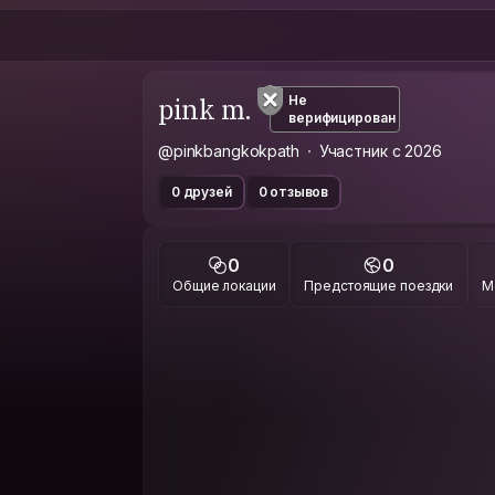
pink m.
Не
верифицирован
@pinkbangkokpath
Участник с 2026
0 друзей
0 отзывов
0
0
Общие локации
Предстоящие поездки
М