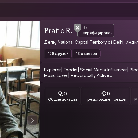
Pratic R.
Не
верифицирован
Дели, National Capital Territory of Delhi, Инди
128 друзей
13 отзывов
Explorer| Foodie| Social Media Influencer| Blo
Music Lover| Reciprocally Active...
0
0
Общие локации
Предстоящие поездки
М