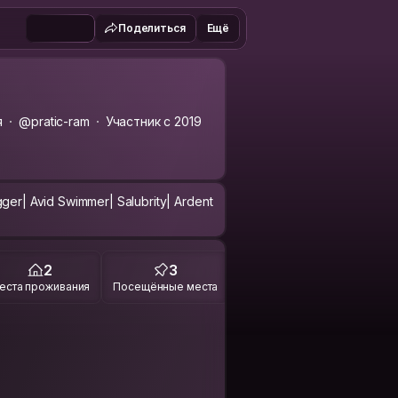
Поделиться
Ещё
я
@pratic-ram
Участник с 2019
gger| Avid Swimmer| Salubrity| Ardent
2
3
еста проживания
Посещённые места