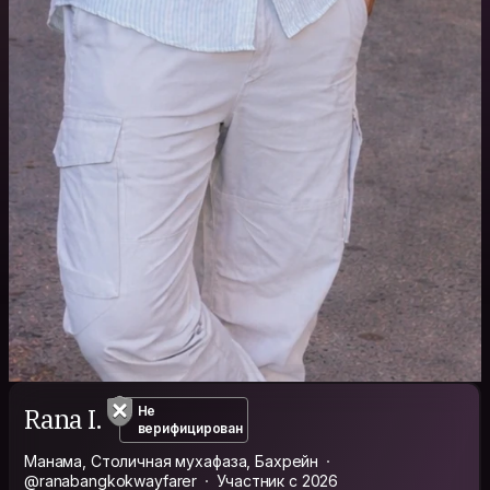
Rana I.
Не
верифицирован
Манама, Столичная мухафаза, Бахрейн
@ranabangkokwayfarer
Участник с 2026