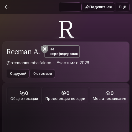
Поделиться
Ещё
R
Reeman A.
Не
верифицирован
@reemanmumbaifalcon
Участник с 2026
0 друзей
0 отзывов
0
0
0
Общие локации
Предстоящие поездки
Места проживания