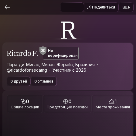
Поделиться
Ещё
R
Ricardo F.
Не
верифицирован
Пара-ди-Минас, Минас-Жерайс, Бразилия
@ricardofonsecamg
Участник с 2026
0 друзей
0 отзывов
0
0
1
Общие локации
Предстоящие поездки
Места проживания