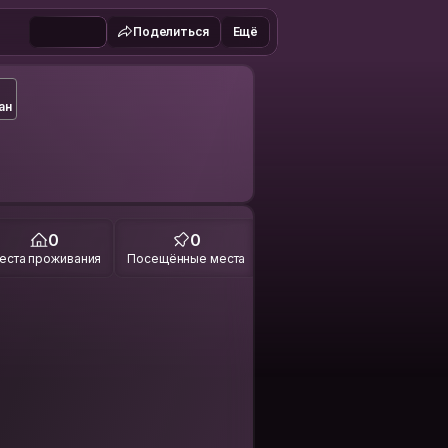
Поделиться
Ещё
ан
0
0
еста проживания
Посещённые места