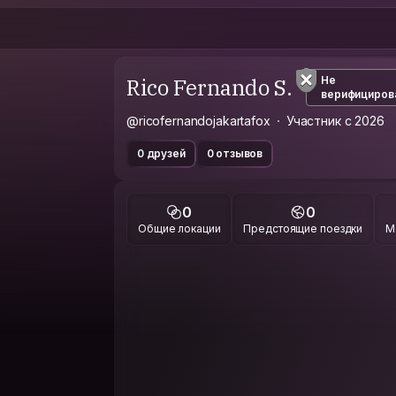
Rico Fernando S.
Не
верифициров
@ricofernandojakartafox
Участник с 2026
0 друзей
0 отзывов
0
0
Общие локации
Предстоящие поездки
М