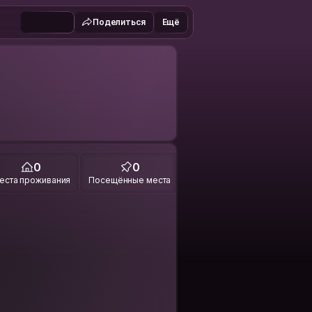
Поделиться
Ещё
0
0
еста проживания
Посещённые места