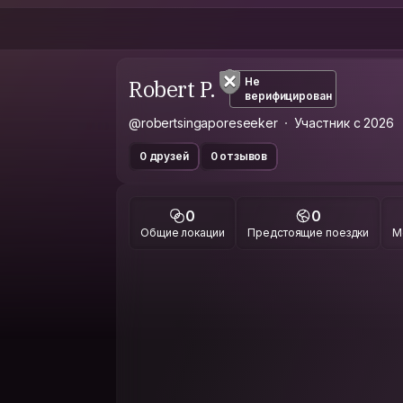
Robert P.
Не
верифицирован
@robertsingaporeseeker
Участник с 2026
0 друзей
0 отзывов
0
0
Общие локации
Предстоящие поездки
М