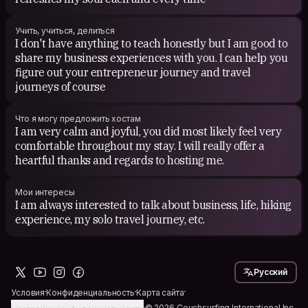
Учить, учиться, делиться
I don't have anything to teach honestly but I am good to
share my business experiences with you. I can help you
figure out your entrepreneur journey and travel
journeys of course
Что я могу предложить хостам
I am very calm and joyful, you did most likely feel very
comfortable throughout my stay. I will really offer a
heartful thanks and regards to hosting me.
Мои интересы
I am always interested to talk about business, life, hiking
experience, my solo travel journey, etc.
Русский
Условия
Конфиденциальность
Карта сайта
© 2026 Couchsurfing International Inc.