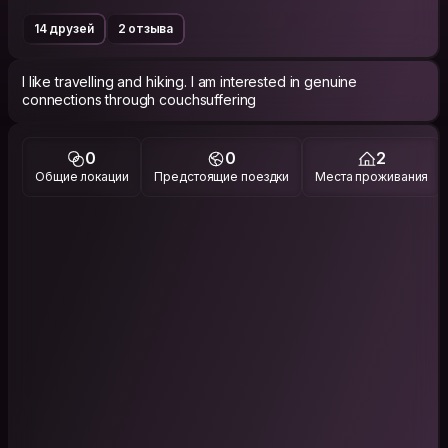
14 друзей
2 отзыва
I like travelling and hiking. I am interested in genuine
connections through couchsuffering
0
0
2
Общие локации
Предстоящие поездки
Места проживания