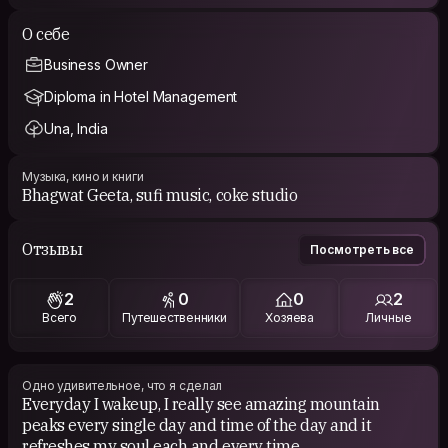
О себе
Business Owner
Diploma in Hotel Management
Una, India
Музыка, кино и книги
Bhagwat Geeta, sufi music, coke studio
Отзывы
Посмотреть все
2
0
0
2
Всего
Путешественники
Хозяева
Личные
Одно удивительное, что я сделал
Everyday I wakeup, I really see amazing mountain
peaks every single day and time of the day and it
refreshes my soul each and every time