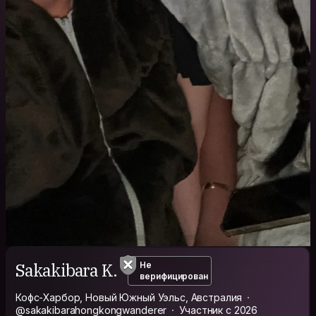
Sakakibara K.
Не
верифицирован
Кофс-Харбор, Новый Южный Уэльс, Австралия
@sakakibarahongkongwanderer
Участник с 2026