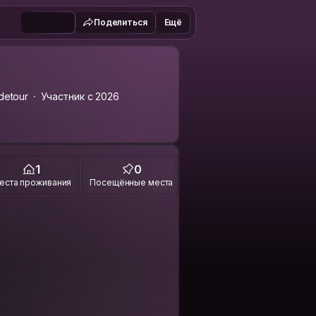
Поделиться
Ещё
detour
Участник с 2026
1
0
еста проживания
Посещённые места