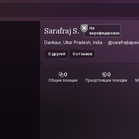
Sarafraj S.
Не
верифицирован
Dankaur, Uttar Pradesh, India
@sarafrajtaipei
0 друзей
0 отзывов
0
0
Общие локации
Предстоящие поездки
М