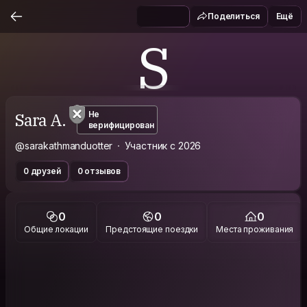
Поделиться
Ещё
S
Sara A.
Не
верифицирован
@sarakathmanduotter
Участник с 2026
0 друзей
0 отзывов
0
0
0
Общие локации
Предстоящие поездки
Места проживания