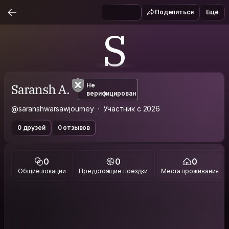
Поделиться
Ещё
S
Saransh A.
Не
верифицирован
@saranshwarsawjourney
Участник с 2026
0 друзей
0 отзывов
0
0
0
Общие локации
Предстоящие поездки
Места проживания