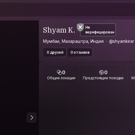
Shyam K.
Не
верифицирован
Мумбаи, Махараштра, Индия
@shyamkirar
0 друзей
0 отзывов
0
0
Общие локации
Предстоящие поездки
М