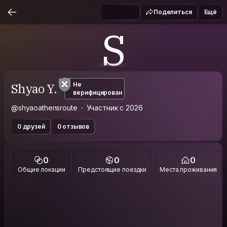
Поделиться
Ещё
S
Shyao Y.
Не
верифицирован
@shyaoathensroute
Участник с 2026
0 друзей
0 отзывов
0
0
0
Общие локации
Предстоящие поездки
Места проживания