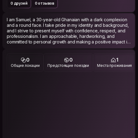
0 друзей
0 отзывов
I am Samuel, a 30-year-old Ghanaian with a dark complexion
and a round face. I take pride in my identity and background,
and I strive to present myself with confidence, respect, and
professionalism. I am approachable, hardworking, and
committed to personal growth and making a positive impact in
the lives of others. My experiences have helped shape my
character, giving me the determination to face challenges,
learn continuously, and contribute meaningfully to my
0
0
1
community and workplace.
Общие локации
Предстоящие поездки
Места проживания