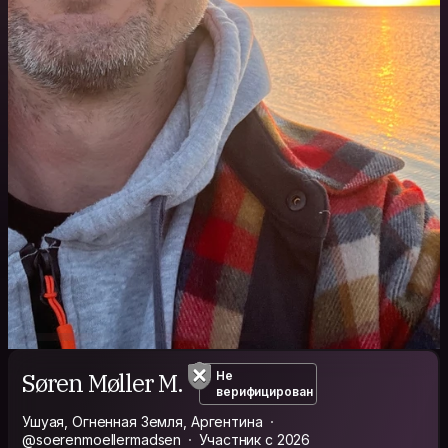
Søren Møller M.
Не
верифицирован
Ушуая, Огненная Земля, Аргентина
@soerenmoellermadsen
Участник с 2026