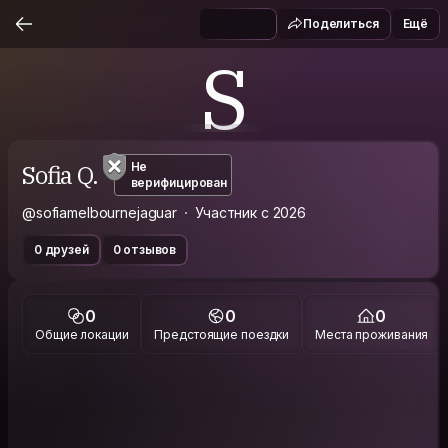
Поделиться
Ещё
S
Sofia Q.
Не
верифицирован
@sofiamelbournejaguar
Участник с 2026
0 друзей
0 отзывов
0
0
0
Общие локации
Предстоящие поездки
Места проживания