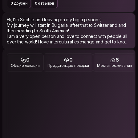
0 друзей
0 отзывов
Hi, I'm Sophie and leaving on my big trip soon :)
My journey will start in Bulgaria, after that to Switzerland and
then heading to South America!
I am a very open person and love to connect with people all
over the world! I love intercultural exchange and get to know
all different kinds of people and their culture.
That's why I'm already looking so much forward to my journey
and to connect! 🤗
0
0
6
Общие локации
Предстоящие поездки
Места проживания