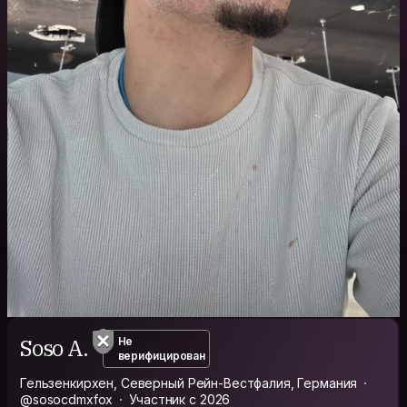
Soso A.
Не
верифицирован
Гельзенкирхен, Северный Рейн-Вестфалия, Германия
@sosocdmxfox
Участник с 2026