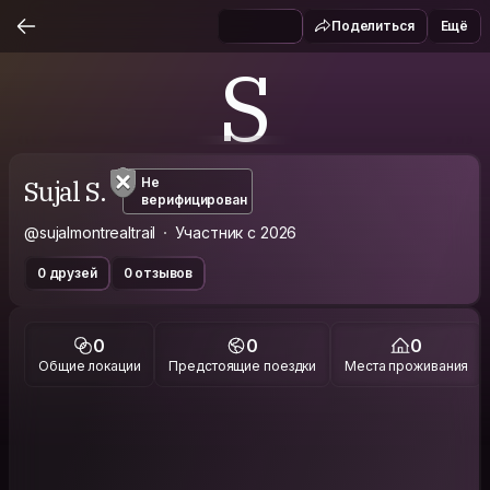
Поделиться
Ещё
S
Sujal S.
Не
верифицирован
@sujalmontrealtrail
Участник с 2026
0 друзей
0 отзывов
0
0
0
Общие локации
Предстоящие поездки
Места проживания