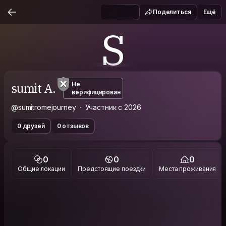
Поделиться
Ещё
S
sumit A.
Не
верифицирован
@sumitromejourney
Участник с 2026
0 друзей
0 отзывов
0
0
0
Общие локации
Предстоящие поездки
Места проживания