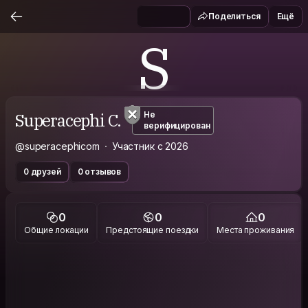
Поделиться
Ещё
S
Superacephi C.
Не
верифицирован
@superacephicom
Участник с 2026
0 друзей
0 отзывов
0
0
0
Общие локации
Предстоящие поездки
Места проживания