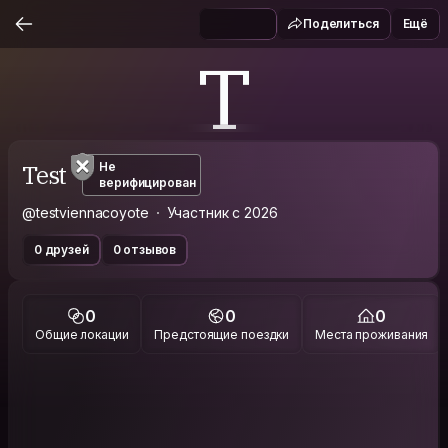
Поделиться
Ещё
T
Test
Не
верифицирован
@testviennacoyote
Участник с 2026
0 друзей
0 отзывов
0
0
0
Общие локации
Предстоящие поездки
Места проживания