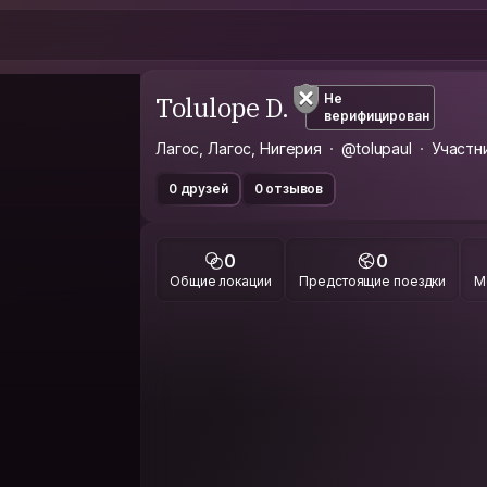
Tolulope D.
Не
верифицирован
Лагос, Лагос, Нигерия
@tolupaul
Участн
0 друзей
0 отзывов
0
0
Общие локации
Предстоящие поездки
М