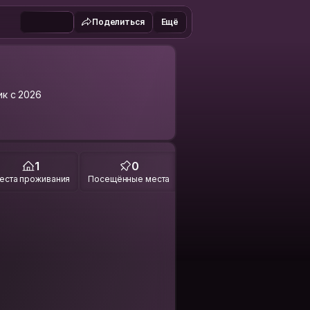
Поделиться
Ещё
ик с 2026
1
0
еста проживания
Посещённые места