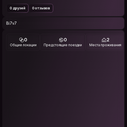
0 друзей
0 отзывов
Bi7v7
0
0
2
Общие локации
Предстоящие поездки
Места проживания