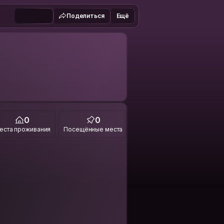
Поделиться
Ещё
0
0
еста проживания
Посещённые места