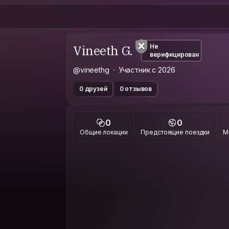
Vineeth G.
Не
верифицирован
@vineethg
Участник с 2026
0 друзей
0 отзывов
0
0
Общие локации
Предстоящие поездки
М