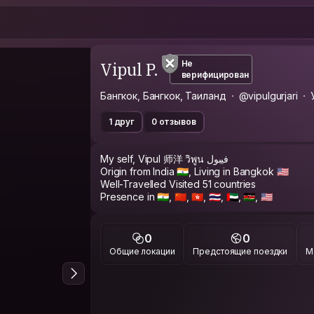
Vipul P.
Не
верифицирован
Бангкок, Бангкок, Таиланд
@vipulgurjari
1 друг
0 отзывов
My self, Vipul 师洋 วิพูน فيبول
Origin from India 🇮🇳, Living in Bangkok 🇺🇸
Well-Travelled Visited 51 countries
Presence in 🇮🇳, 🇨🇳, 🇭🇰, 🇹🇭, 🇦🇪, 🇰🇪, 🇺🇸
0
0
Общие локации
Предстоящие поездки
М