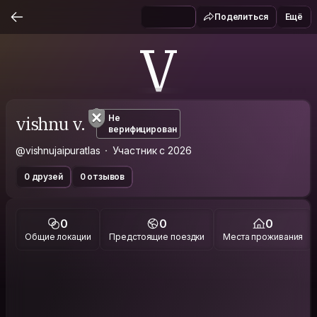
Поделиться
Ещё
V
vishnu v.
Не
верифицирован
@vishnujaipuratlas
Участник с 2026
0 друзей
0 отзывов
0
0
0
Общие локации
Предстоящие поездки
Места проживания