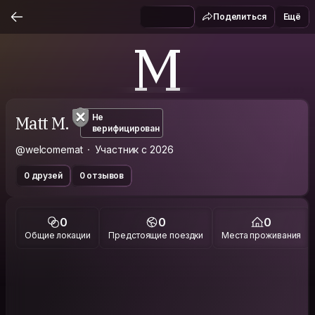
Поделиться
Ещё
M
Matt M.
Не
верифицирован
@welcomemat
Участник с 2026
0 друзей
0 отзывов
0
0
0
Общие локации
Предстоящие поездки
Места проживания