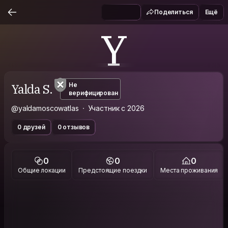
Поделиться
Ещё
Y
Yalda S.
Не
верифицирован
@yaldamoscowatlas
Участник с 2026
0 друзей
0 отзывов
0
0
0
Общие локации
Предстоящие поездки
Места проживания