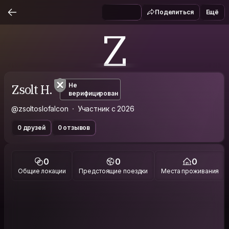
Поделиться
Ещё
Z
Zsolt H.
Не
верифицирован
@zsoltoslofalcon
Участник с 2026
0 друзей
0 отзывов
0
0
0
Общие локации
Предстоящие поездки
Места проживания