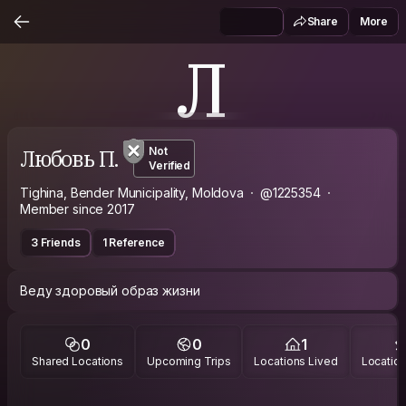
Share
More
Л
Любовь П.
Not
Verified
Tighina, Bender Municipality, Moldova
@1225354
Member since 2017
3 Friends
1 Reference
Веду здоровый образ жизни
0
0
1
Shared Locations
Upcoming Trips
Locations Lived
Location