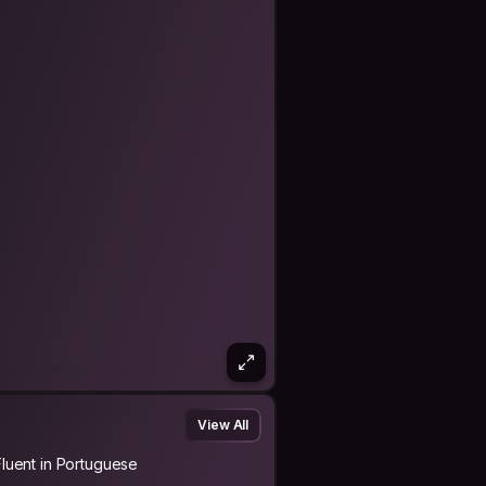
 ese tipo de descripción que que
que soy muy tranquilo, muy curioso y
ba mal-feita e corpo visivelmente
po de descrição que eu deveria
a bem tranquilo, bastante curioso e
.
s mismos.
.
View All
Fluent in Portuguese