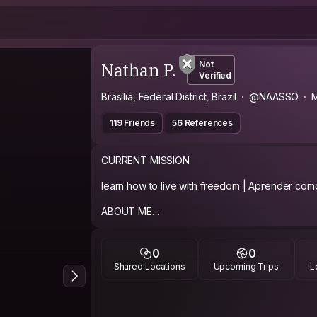
Nathan P.
Not
Verified
Brasília, Federal District, Brazil
@NAASSO
M
119 Friends
56 References
CURRENT MISSION
learn how to live with freedom | Aprender com
ABOUT ME
I have 1.73 m, disheveled, usually unshaven and
this is not kind of description I was supposed to
0
0
calm, very curious and somewhat playful...
Shared Locations
Upcoming Trips
L
- - - - - - - - - - - - - - - - - - - - - -
Tengo 1,73m, estoy siempre despeinado, en ge