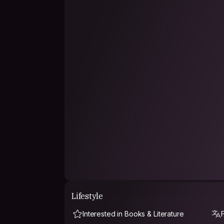
visiblemente sedentario. Pero creo que no era
debería poner, ¿verdad? Así que puedo decir 
un poco juguetón...
- - - - - - - - - - - - - - - - - - - - - -
Tenho 1,73m, descabelado, geralmente com bar
sedentário. Mas acho que não era bem esse ti
colocar, né? Então posso dizer que sou um car
um tanto brincalhão...
PHILOSOPHY
We see in the world what we have in ourselves
- - - - - - - - - - - - - - - - - - - - - -
Vemos en el mundo lo que tenemos en nosotro
- - - - - - - - - - - - - - - - - - - - - -
Vemos no mundo o que temos em nós mesmos
Lifestyle
Interested in Books & Literature