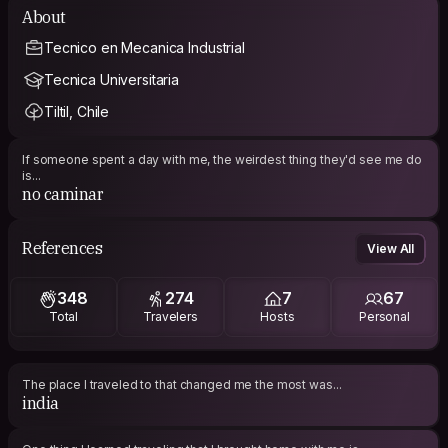
About
Tecnico en Mecanica Industrial
Tecnica Universitaria
Tiltil, Chile
If someone spent a day with me, the weirdest thing they'd see me do
is...
no caminar
References
View All
348
274
7
67
Total
Travelers
Hosts
Personal
The place I traveled to that changed me the most was...
india