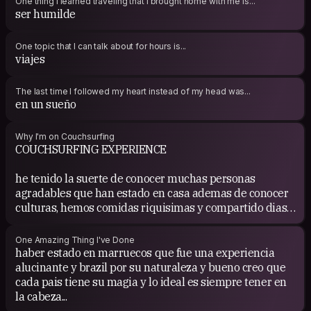
One thing I learned traveling that I brought home with me is...
ser humilde
One topic that I can talk about for hours is...
viajes
The last time I followed my heart instead of my head was...
en un sueño
Why I'm on Couchsurfing
COUCHSURFING EXPERIENCE
he tenido la suerte de conocer muchas personas
agradables que han estado en casa ademas de conocer
culturas, hemos comidas riquisimas y compartido dias
agradables con todos ellos.
One Amazing Thing I've Done
haber estado en marruecos que fue una experiencia
alucinante y brazil por su naturaleza y bueno creo que
cada pais tiene su magia y lo ideal es siempre tener en
la cabeza...