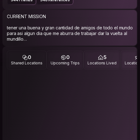
CURRENT MISSION
tener una buena y gran cantidad de amigos de todo el mundo
para asi algun dia que me aburra de trabajar dar la vuelta al
mundillo
ABOUT ME
0
0
5
soy una persona muy tranquila y agradable, tengo muy claro
Shared Locations
Upcoming Trips
Locations Lived
Location
que participar de estas paginas en una ayuda para muchos
que quieren conocer otros lugares y culturas, me encanta
tener gente en casa asi uno comprende la realidades de
otros lugares del mundo