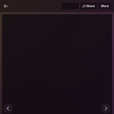
Share
More