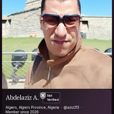
Abdelaziz A.
Not
Verified
Algiers, Algiers Province, Algeria
@aziz213
Member since 2026