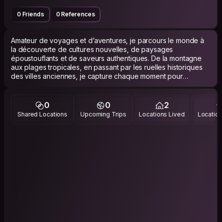
0 Friends
0 References
Amateur de voyages et d’aventures, je parcours le monde à
la découverte de cultures nouvelles, de paysages
époustouflants et de saveurs authentiques. De la montagne
aux plages tropicales, en passant par les ruelles historiques
des villes anciennes, je capture chaque moment pour
partager l’essence de chaque destination. Rejoignez-moi
dans cette exploration continue et laissez-vous inspirer pour
votre prochain voyage !
0
0
2
Shared Locations
Upcoming Trips
Locations Lived
Location