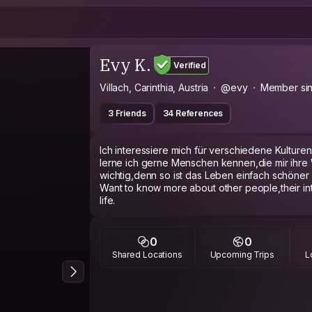
Evy K.
Verified
Villach, Carinthia, Austria
@evy
Member si
3 Friends
34 References
Ich interessiere mich für verschiedene Kulture
lerne ich gerne Menschen kennen,die mir ihre W
wichtig,denn so ist das Leben einfach schöner
Want to know more about other people,their inte
life.
0
0
Shared Locations
Upcoming Trips
L