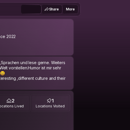
Share
More
nce 2022
n,Sprachen und lese gerne. Weiters
elt vorstellen.Humor ist mir sehr
 😀
resting ,different culture and their
2
1
ocations Lived
Locations Visited