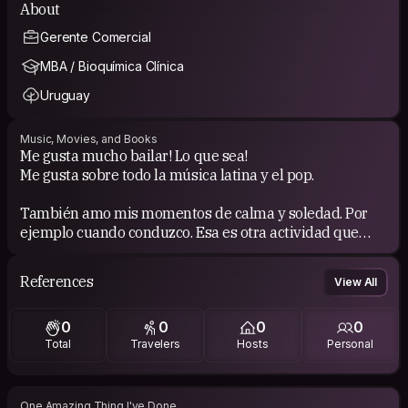
About
Gerente Comercial
MBA / Bioquímica Clínica
Uruguay
Music, Movies, and Books
Me gusta mucho bailar! Lo que sea!
Me gusta sobre todo la música latina y el pop.
También amo mis momentos de calma y soledad. Por
ejemplo cuando conduzco. Esa es otra actividad que
disfruto y hasta es terapéutico.
References
View All
Libros que han provocado cambios en distintas etapas
de mi vida: "El Secreto" de Rhonda Byrne, "Muchas
0
0
0
0
vidas, muchos maestros" de Brian Weiss, "El caballero
Total
Travelers
Hosts
Personal
de la armadura oxidada" de Robert Fisher y
"Autoliberación interior" de Anthony de Mello.
El libro que tengo pendiente leer en mi mesa de luz es
"Yo, Ego" de María de Mondo.
One Amazing Thing I've Done