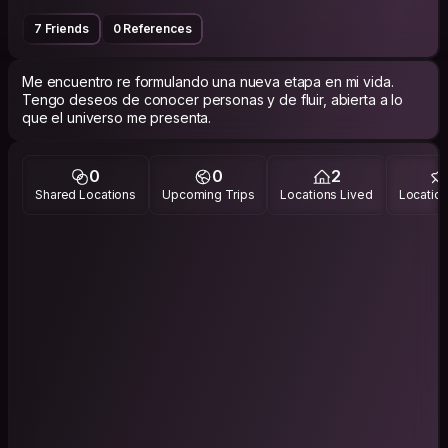
7 Friends
0 References
Me encuentro re formulando una nueva etapa en mi vida.
Tengo deseos de conocer personas y de fluir, abierta a lo
0
0
2
Shared Locations
Upcoming Trips
Locations Lived
Location