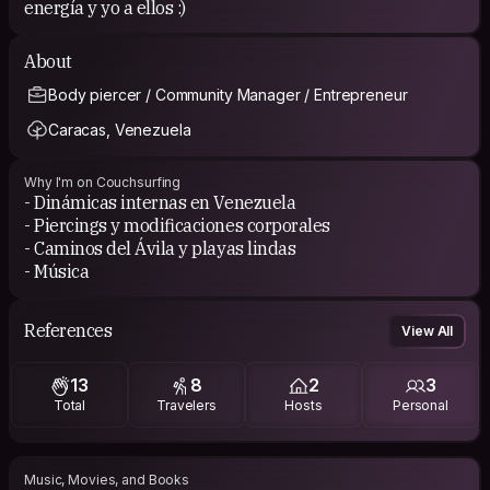
energía y yo a ellos :)
About
Body piercer / Community Manager / Entrepreneur
Caracas, Venezuela
Why I'm on Couchsurfing
- Dinámicas internas en Venezuela
- Piercings y modificaciones corporales
- Caminos del Ávila y playas lindas
- Música
References
View All
13
8
2
3
Total
Travelers
Hosts
Personal
Music, Movies, and Books