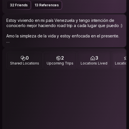
32 Friends
13 References
Estoy viviendo en mi país Venezuela y tengo intención de
conocerlo mejor haciendo road trip a cada lugar que puedo :)
Amo la simpleza de la vida y estoy enfocada en el presente.
En cada persona existe un universo y el intercambio
energético y cultural es algo que agradezco y disfruto.
0
2
3
Shared Locations
Upcoming Trips
Locations Lived
Location